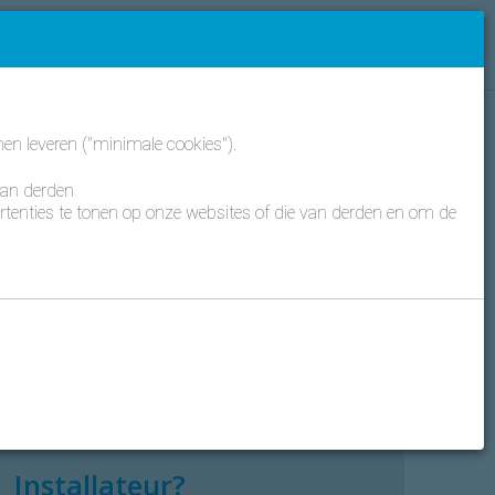
ands
Daikin eindklant?
Aanmelden
en leveren ("minimale cookies").
Daikin eindklant?
van derden
rtenties te tonen op onze websites of die van derden en om de
Registreer uw Daikin installatie
Registreer uw installatie
Ontdek onze beschikbare diensten
Reeds geregistreerd?
Aanmelden
Installateur?